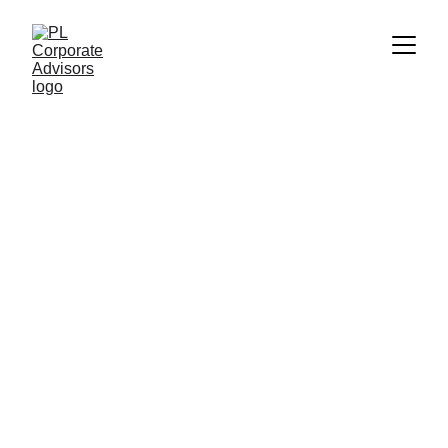
Descarga la App y Lleva tu 
Contabilidad Siempre 
Contigo
Con la app de 
PL Corporate Connection
, 
gestiona tu contabilidad de manera fácil, segura y 
desde cualquier lugar.
📊 
Monitorea tu estado fiscal en tiempo real
📄 
Genera y envía facturas al instante
✅ 
Consulta y administra tus declaraciones 
fiscales
👨‍💼 
Controla la información de tus empleados
Disponible para iOS y Android. ¡Descárgala 